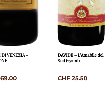
 DI VENEZIA –
DAVIDE – L’Amabile del
ONE
Sud (750ml)
69.00
CHF
25.50