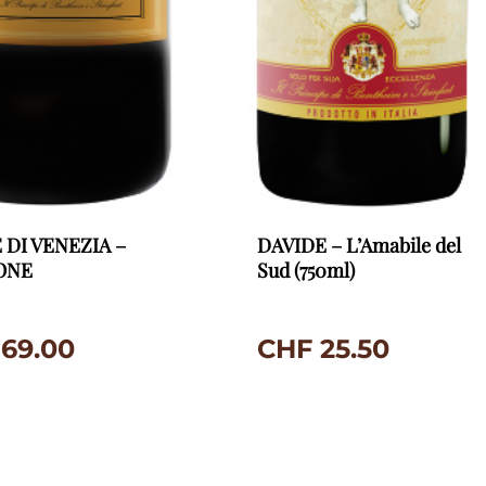
 DI VENEZIA –
DAVIDE – L’Amabile del
ONE
Sud (750ml)
69.00
CHF
25.50