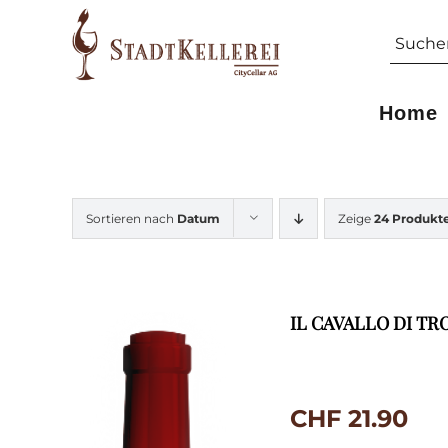
Skip
Suche
to
nach:
content
Home
Sortieren nach
Datum
Zeige
24 Produkt
IL CAVALLO DI TR
CHF
21.90