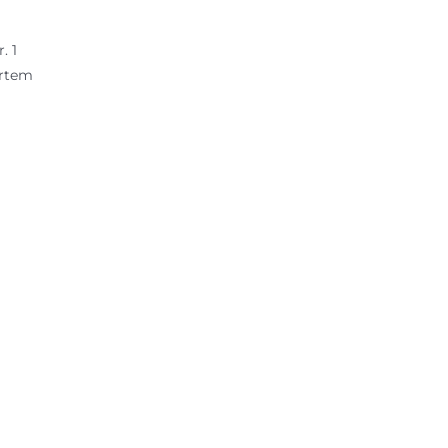
. 1
ortem