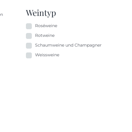
Weintyp
en
Roséweine
Rotweine
Schaumweine und Champagner
Weissweine