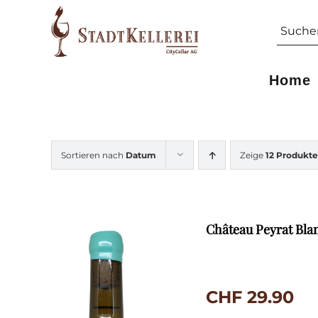
Skip
Suche
to
nach:
content
Home
Sortieren nach
Datum
Zeige
12 Produkte
Château Peyrat Bla
CHF
29.90