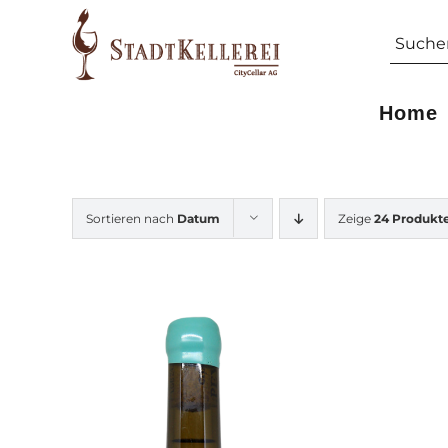
Skip
Suche
to
nach:
content
Home
Sortieren nach
Datum
Zeige
24 Produkt