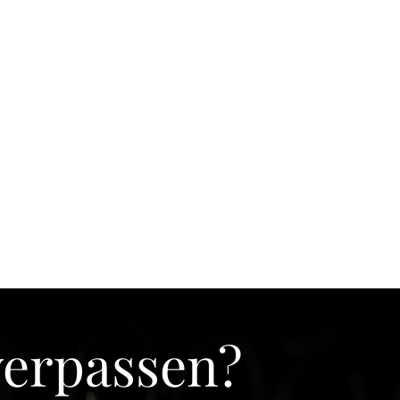
verpassen?