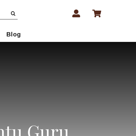
kampungbet daftar
kampungbet
kampungbet
kampungbet
kampungbet
kampungbet
kampungbet
kampungbet
kampungbet
kampungbet
kampungbet
kampungbet
kampungbet
kampungbet
kampungbet
kampungbet
kampungbet
monperatoto
monperatoto
monperatoto
monperatoto
slot gacor hari ini
monperatoto
monperatoto
monperatoto
monperatoto
monperatoto
monperatoto
monperatoto
monperatoto
monperatoto
monperatoto
monperatoto
monperatoto
monperatoto
monperatoto
monperatoto
monperatoto
monperatoto
togel online
KOTAHOKI
situs judi bola
situs gacor
toto togel
situs slot resmi
slot resmi
situs toto
togel
situs toto
Blog
ntu Guru