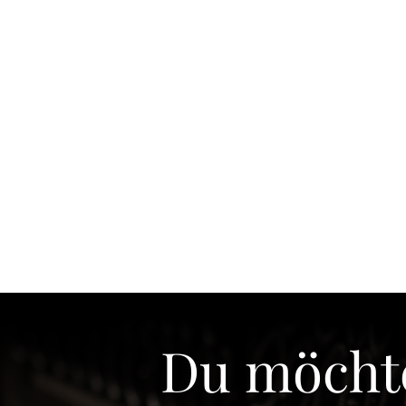
Du möchte