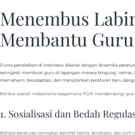
Menembus Labir
Membantu Guru
Dunia pendidikan di Indonesia dikenal dengan dinamika peratur
seringkali membuat guru di lapangan merasa bingung, cemas, 
memahami, beradaptasi, dan menjalankan peraturan baru denga
Berikut adalah mekanisme bagaimana PGRI mendampingi guru 
1. Sosialisasi dan Bedah Regul
Bahasa peraturan seringkali bersifat teknis, birokratis, dan suli