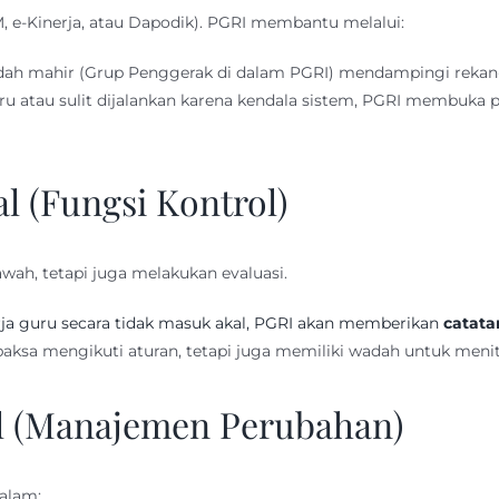
MM, e-Kinerja, atau Dapodik). PGRI membantu melalui:
ah mahir (Grup Penggerak di dalam PGRI) mendampingi rekan-r
uru atau sulit dijalankan karena kendala sistem, PGRI membu
l (Fungsi Kontrol)
wah, tetapi juga melakukan evaluasi.
rja guru secara tidak masuk akal, PGRI akan memberikan
catata
ksa mengikuti aturan, tetapi juga memiliki wadah untuk meniti
l (Manajemen Perubahan)
dalam: