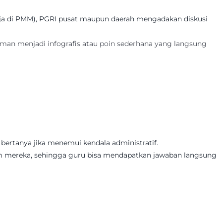
rja di PMM), PGRI pusat maupun daerah mengadakan diskusi
man menjadi infografis atau poin sederhana yang langsung
bertanya jika menemui kendala administratif.
m mereka, sehingga guru bisa mendapatkan jawaban langsung