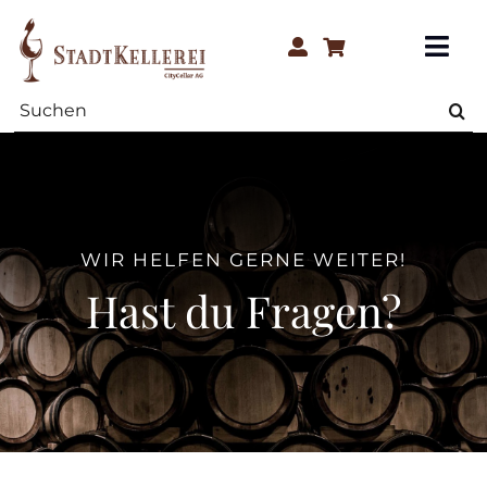
Skip
to
Togg
content
Navi
Suche
Home
nach:
Weine
Über Uns
WIR HELFEN GERNE WEITER!
Hast du Fragen?
Hilfe & Kontakt
Blog