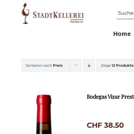
Skip
Suche
to
nach:
content
Home
Sortieren nach
Preis
Zeige
12 Produkte
Bodegas Vizar Prest
CHF
38.50